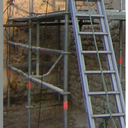
Garreau et Fils (SARL)
72380 Sainte Jamme sur Sarthe