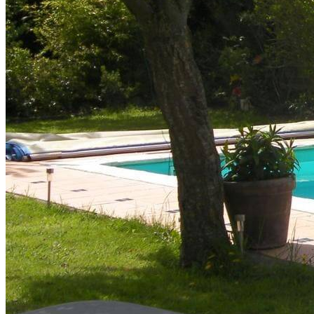
Tivaux Mickaël (SARL)
72550 La Quinte