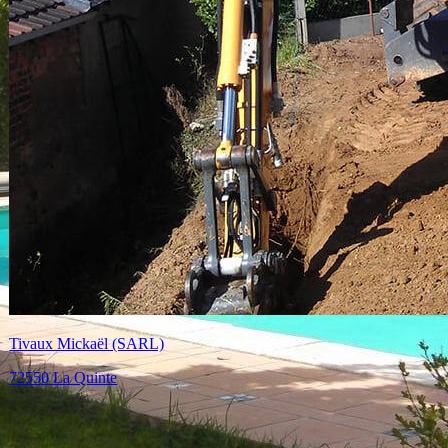
Fouquet (SARL)
72550 La Quinte