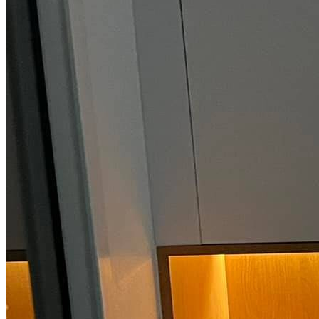
RMB Rénovation
72230 Guécélard