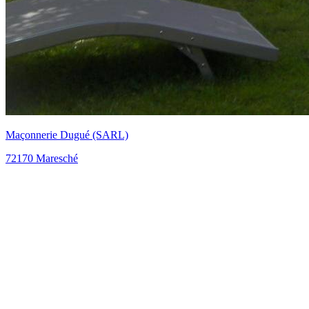
Maçonnerie Dugué (SARL)
72170 Maresché