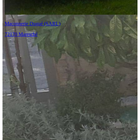
Maçonnerie Dugué (SARL)
72170 Maresché