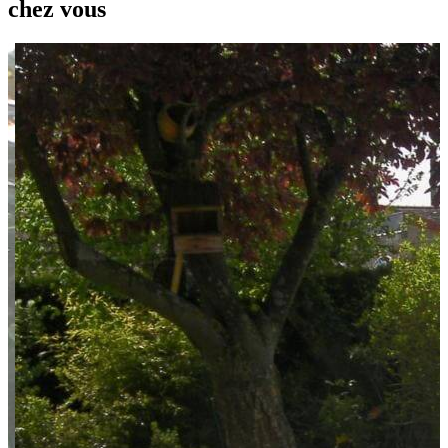
chez vous
P
7