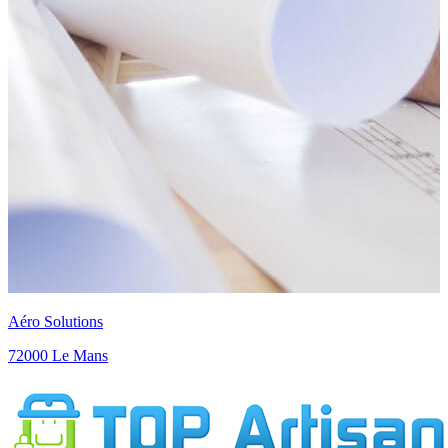
Chevreuil Jean-Pierre
72430 Chantenay Villedieu