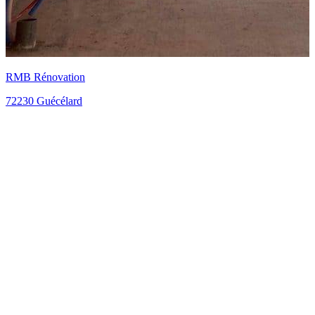
72140 Sillé le Guillaume