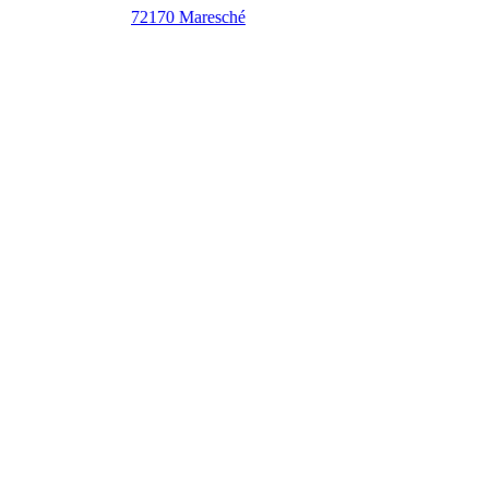
72170 Maresché
7