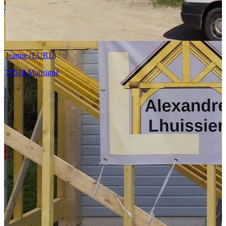
Jeanne (EURL)
72510 Mansigné