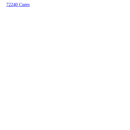
72240 Cures
P
7