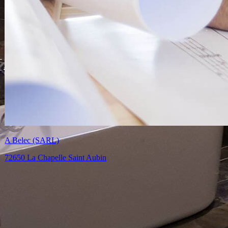
Bobet Tessier (SARL)
72650 La Bazoge