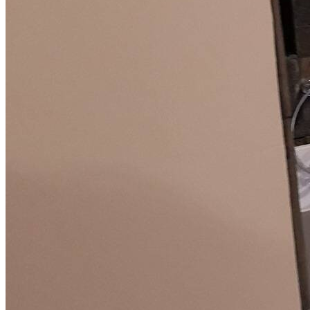
A Belec (SARL)
72650 La Chapelle Saint Aubin