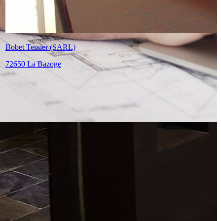
Man Elec
72460 Savigné l'Évêque