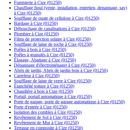
Fumisterie à Cize (01250)
Chauffage fioul (vente, installation, entretien, depannage, sav)
à Cize (01250)
Soufflage de ouate de cellulose à Cize (01250)
Bardage à Cize (01250)
Débouchage de canalisations à Cize (01250)
Plombier à Cize (01250)
Films de protection solaire à Cize (01250)
Soufflage de laine de roche à Cize (01250)
Poêles à bois à Cize (01250)
Poêles à granulés à Cize (01250)
Élagage, Abattage à Cize (01250)
Dépannage d'électroménager à Cize (01250)
Abris de jardin, Abris de jardin bois à Cize (01250)
Carreleur à Cize (01250)
Soufflage de laine de verre à Cize (01250)
Étanchéité toiture à Cize (01250)
Chaudière à bois à Cize (01250)
Portail, portail automatique à Cize (01250)
Porte de garage, porte de garage automatique à Cize (01250)
Porte d'entrée à Cize (01250)
Isolation des combles à Cize (01250)
Revêtement de Sol à Cize (01250)
Revêtement de Mur à Cize (01250)
Terrasse en composite à Cize (01250)