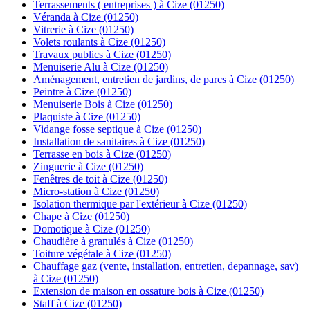
Terrassements ( entreprises ) à Cize (01250)
Véranda à Cize (01250)
Vitrerie à Cize (01250)
Volets roulants à Cize (01250)
Travaux publics à Cize (01250)
Menuiserie Alu à Cize (01250)
Aménagement, entretien de jardins, de parcs à Cize (01250)
Peintre à Cize (01250)
Menuiserie Bois à Cize (01250)
Plaquiste à Cize (01250)
Vidange fosse septique à Cize (01250)
Installation de sanitaires à Cize (01250)
Terrasse en bois à Cize (01250)
Zinguerie à Cize (01250)
Fenêtres de toit à Cize (01250)
Micro-station à Cize (01250)
Isolation thermique par l'extérieur à Cize (01250)
Chape à Cize (01250)
Domotique à Cize (01250)
Chaudière à granulés à Cize (01250)
Toiture végétale à Cize (01250)
Chauffage gaz (vente, installation, entretien, depannage, sav)
à Cize (01250)
Extension de maison en ossature bois à Cize (01250)
Staff à Cize (01250)