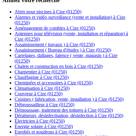
Affinez votre recherche
Abris pour piscines à Cize (01250)
Alarmes et vidéo surveillance (vente et installation) à Cize
(01250)
Aménagement de combles à Cize (01250)
Antennes pour télévision (vente, installation et réparation) à
Cize (01250)
Assainissement ( travaux ) à Cize (01250)
Assainissement ( Bureau d'études ) à Cize (01250)
Carrelages, dallages, faïence ( vente, magasin ) à Cize
(01250)
Chalets et construction en bois à Cize (01250)
Charpentier à Cize (01250)
Chauffagiste à Cize (01250)
Cheminées et accessoires à Cize (01250)
Climatisation à Cize (01250)
Couvreur à Cize (01250)
Cuisines ( fabrication, vente, installation ) à Cize (01250)
Débroussailleur à Cize (01250)
Démoussage, traitement des toitures à Cize (01250)
Dératiseurs, désinfectisation, désinfection à Cize (01250)
Électricien à Cize (01250)
Énergie solaire à Cize (01250)
Enrobés et goudrons à Cize (01250)