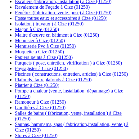
Escaliers (fabrication, installation) à Cize (01250)
Ravalement de Façade à Cize (01250)
Fenêtres (fabrication, vente, pose) à Cize (01250)
Fosse toutes eaux et accessoires à Cize (01250)
Isolation ( travaux ) à Cize (01250)
Maçon à Cize (01250)
Maitre d'œuvre en bâtiment à Cize (01250)
Menuisier à Cize (01250)
Menuiserie Pvc à Cize (01250)
Moquette à Cize (01250)
Papiers-peints à Cize (01250)
Parquets ( pose, entretien, vitrification ) à Cize (01250)
Paysagistes à Cize (01250)
Piscines ( constructions, entretien, articles) à Cize (01250)
Plafonds, faux plafonds à Cize (01250)
Platrier à Cize (01250)
Pompe à chaleur (vente, installation, dépannage) à Cize
(01250)
Ramoneur à Cize (01250)
Gouttières à Cize (01250)
Salles de bains ( fabrication, vente, installation ) à Cize
(01250)
Saunas, hammams, spas ( fabrication,installation, vente ) à
Cize (01250)
Stores à Cize (01250)