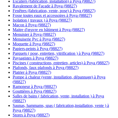
Escaliers (fabrication, installation) à Poya (98827)
Ravalement de Façade à Poya (98827)
Fenêtres (fabrication, vente, pose) à Poya (98827)
Fosse toutes eaux et accessoires à Poya (98827)
Isolation ( travaux ) à Poya (98827)
Maçon à Poya (98827)
Maitre d'œuvre en bâtiment à Poya (98827)
Menuisier à Poya (98827)
Menuiserie Pvc à Poya (98827)
Moquette à Poya (98827)
Papiers-peints à Poya (98827)
Parquets ( pose, entretien, vitrification ) à Poya (98827)
Paysagistes à Poya (98827)
Piscines ( constructions, entretien, articles) à Poya (98827)
Plafonds, faux plafonds à Poya (98827)
Platrier à Poya (98827)
Pompe à chaleur (vente, installation, dépannage) à Poya
(98827)
Ramoneur à Poya (98827)
Gouttières à Poya (98827)
Salles de bains ( fabrication, vente, installation ) à Poya
(98827)
Saunas, hammams, spas ( fabrication,installation, vente ) à
Poya (98827)
Stores à Poya (98827)