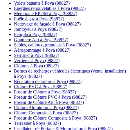
Volets battants à Poya (98827)
Énergies renouvelables à Poya (98827)
Membrane EPDM à Poya (98827)
Poêle à gaz à Poya (98827)
Nettoyage de façade à Poya (98827)
Jointoyeur à Poya (98827)
Pergola à Poya (98827)
Gouttière Alu à Poya (98827)
Sables, cailloux, granulats à Poya (98827)
Aérogommage à Poya (98827)
Serrurier à Poya (98827)
Verrières à Poya (98827)
Clôtures à Poya (98827)
Bornes de recharges véhicules électriques (vente, installation)
à Poya (98827)
Réparation de toiture à Poya (98827)
Clôture PVC à Poya (98827)
Poseur de Clôture à Poya (98827)
Poseur de Clôture PVC à Poya (98827)
Poseur de Clôture Alu à Poya (98827)
Clôture Aluminium à Poya (98827)
Clôture Composite à Poya (98827)
Poseur de Clôture Composite à Poya (98827)
Terrassier à Poya (98827)
Installateur de Portails & Motorisation à Poya (98827)