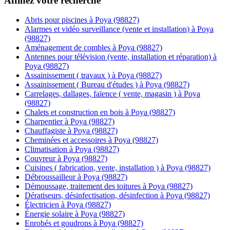
Affinez votre recherche
Abris pour piscines à Poya (98827)
Alarmes et vidéo surveillance (vente et installation) à Poya
(98827)
Aménagement de combles à Poya (98827)
Antennes pour télévision (vente, installation et réparation) à
Poya (98827)
Assainissement ( travaux ) à Poya (98827)
Assainissement ( Bureau d'études ) à Poya (98827)
Carrelages, dallages, faïence ( vente, magasin ) à Poya
(98827)
Chalets et construction en bois à Poya (98827)
Charpentier à Poya (98827)
Chauffagiste à Poya (98827)
Cheminées et accessoires à Poya (98827)
Climatisation à Poya (98827)
Couvreur à Poya (98827)
Cuisines ( fabrication, vente, installation ) à Poya (98827)
Débroussailleur à Poya (98827)
Démoussage, traitement des toitures à Poya (98827)
Dératiseurs, désinfectisation, désinfection à Poya (98827)
Électricien à Poya (98827)
Énergie solaire à Poya (98827)
Enrobés et goudrons à Poya (98827)