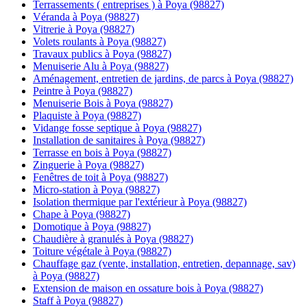
Terrassements ( entreprises ) à Poya (98827)
Véranda à Poya (98827)
Vitrerie à Poya (98827)
Volets roulants à Poya (98827)
Travaux publics à Poya (98827)
Menuiserie Alu à Poya (98827)
Aménagement, entretien de jardins, de parcs à Poya (98827)
Peintre à Poya (98827)
Menuiserie Bois à Poya (98827)
Plaquiste à Poya (98827)
Vidange fosse septique à Poya (98827)
Installation de sanitaires à Poya (98827)
Terrasse en bois à Poya (98827)
Zinguerie à Poya (98827)
Fenêtres de toit à Poya (98827)
Micro-station à Poya (98827)
Isolation thermique par l'extérieur à Poya (98827)
Chape à Poya (98827)
Domotique à Poya (98827)
Chaudière à granulés à Poya (98827)
Toiture végétale à Poya (98827)
Chauffage gaz (vente, installation, entretien, depannage, sav)
à Poya (98827)
Extension de maison en ossature bois à Poya (98827)
Staff à Poya (98827)