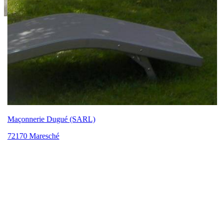
Maçonnerie Dugué (SARL)
72170 Maresché