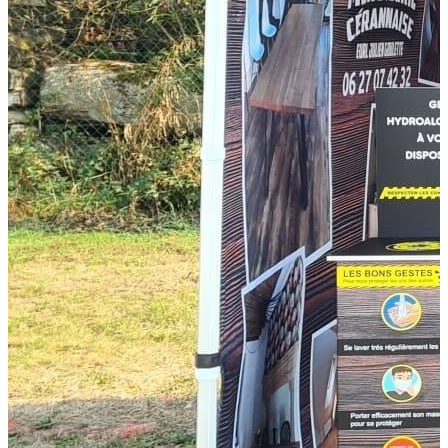
Isoplac
72560 Changé