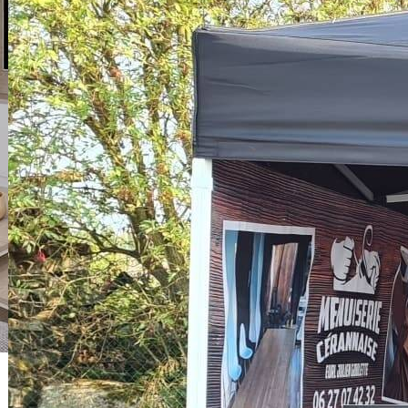
Jouy Romain (EIRL)
72430 Noyen sur Sarthe